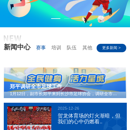
新闻中心
赛事
培训
队伍
其他
更多新闻 >
郑平调研全市足球工作
1月12日，副市长郑平来到长沙市足球协会，调研全市足球..
2025-12-26
贺龙体育场的灯火渐暗，但
我们的心中仍燃着..