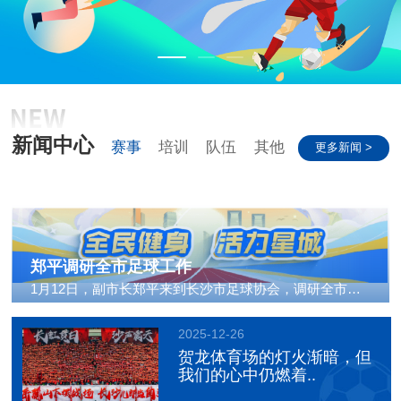
新闻中心
赛事
培训
队伍
其他
更多新闻 >
郑平调研全市足球工作
1月12日，副市长郑平来到长沙市足球协会，调研全市足球..
2025-12-26
贺龙体育场的灯火渐暗，但
我们的心中仍燃着..