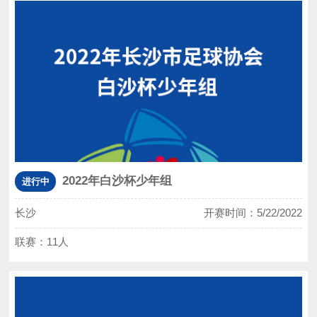
2022年白沙杯少年组
进行中
长沙
开赛时间：5/22/2022
联赛：11人