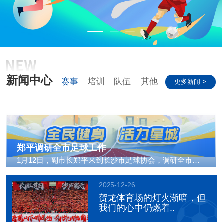
新闻中心
赛事
培训
队伍
其他
更多新闻 >
郑平调研全市足球工作
1月12日，副市长郑平来到长沙市足球协会，调研全市足球..
2025-12-26
贺龙体育场的灯火渐暗，但
我们的心中仍燃着..