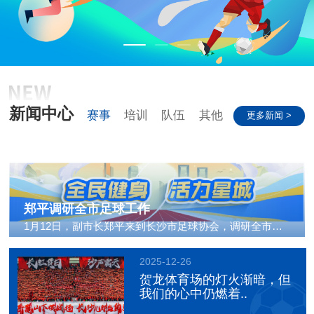
新闻中心
赛事
培训
队伍
其他
更多新闻 >
郑平调研全市足球工作
1月12日，副市长郑平来到长沙市足球协会，调研全市足球..
2025-12-26
贺龙体育场的灯火渐暗，但
我们的心中仍燃着..